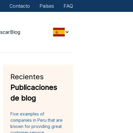
Contacto
Países
FAQ
scar
Blog
Recientes
Publicaciones
de blog
Five examples of
companies in Peru that are
known for providing great
customer service