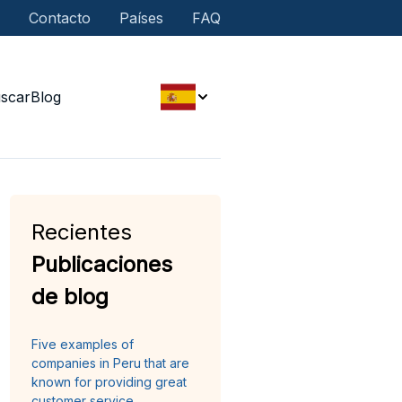
Contacto
Países
FAQ
scar
Blog
Recientes
Publicaciones
de blog
Five examples of
companies in Peru that are
known for providing great
customer service