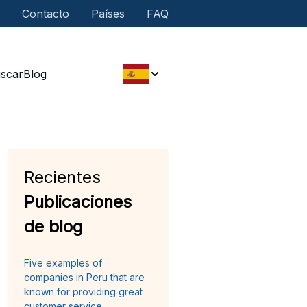
Contacto
Países
FAQ
scar
Blog
Recientes
Publicaciones
de blog
Five examples of
companies in Peru that are
known for providing great
customer service