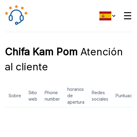
☰
Chifa Kam Pom
Atención
al cliente
horarios
Sitio
Phone
Redes
Sobre
de
Puntuació
web
number
sociales
apertura