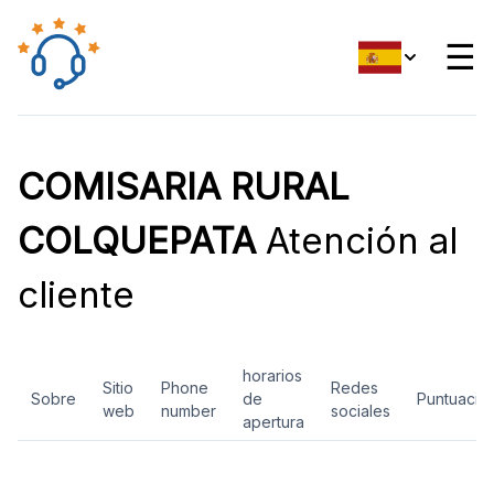
☰
COMISARIA RURAL
COLQUEPATA
Atención al
cliente
horarios
Sitio
Phone
Redes
Sobre
de
Puntuació
web
number
sociales
apertura