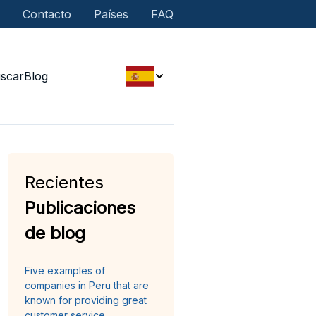
Contacto
Países
FAQ
scar
Blog
Recientes
Publicaciones
de blog
Five examples of
companies in Peru that are
known for providing great
customer service