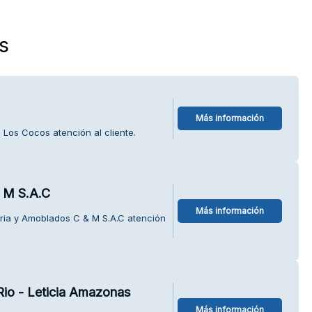
s
Más información
 Los Cocos atención al cliente.
& M S.A.C
Más información
tria y Amoblados C & M S.A.C atención
io - Leticia Amazonas
Más información